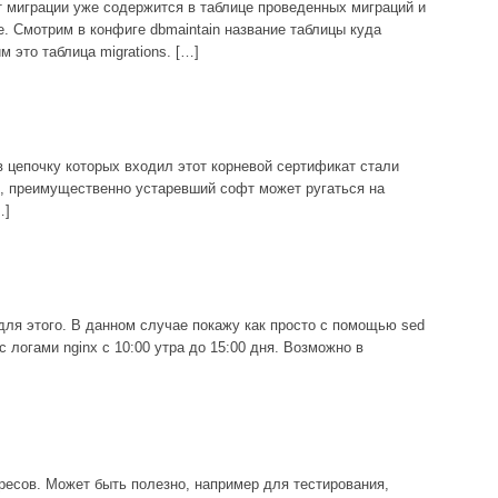
пт миграции уже содержится в таблице проведенных миграций и
е. Смотрим в конфиге dbmaintain название таблицы куда
 это таблица migrations. […]
, в цепочку которых входил этот корневой сертификат стали
ый, преимущественно устаревший софт может ругаться на
…]
т для этого. В данном случае покажу как просто с помощью sed
 логами nginx c 10:00 утра до 15:00 дня. Возможно в
ресов. Может быть полезно, например для тестирования,