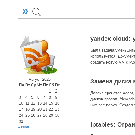
»
yandex cloud:
Была задача уменьшить 
используется. Документ
создать новую VM с ну
Август 2026
Замена диска
Пн
Вт
Ср
Чт
Пт
Сб
Вс
1
2
Давече сработал алерт,
3
4
5
6
7
8
9
дисков пропал. /dev/sda
10
11
12
13
14
15
16
ним все плохо. Создал 
17
18
19
20
21
22
23
24
25
26
27
28
29
30
31
iptables: Oгр
« Июл