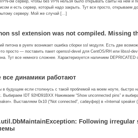
VPN-ом сервер, чтобы без VPN нельзя было открывать сайты на нем и п
исом и есть сервер, который надо закрыть. Тут все просто, открываем до
рытому серверу. Мой же случай […]
hon ssl extension was not compiled. Missing
ий питона в pyenv возникает ошибка сборки ssl модуля. Есть две возмо
то просто — поставить пакет openssl-devel для CentOS/RH или libssl-de
она. Тут все немного сложнее. Характеризуется наличием DEPRICATED 
не все динамики работают
ы в будущем если столкнусь с такой проблемой на моем ноуте, быстро на
k. Выбираем IDT 92HD91BXX Нажимаем “Show unconnected pins” и выбира
eaker». Выставляем 0x10 (“Not connected”, сабвуфер) в «Internal speaker 
util.DbMaintainException: Following irregular
лемы