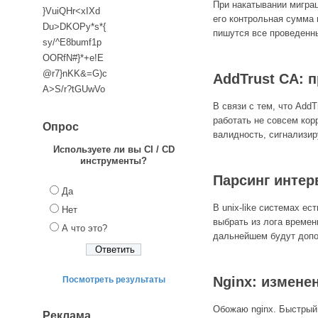
При накатывании миграц
}VuiQHr<xIXd
его контрольная сумма 
Du>DKOPy*s*{
пишутся все проведенны
sy/^E8bumf1p
OORfN#}*+e!E
@r7}nKK&=G)c
AddTrust CA: 
A>S/r?tGUwVo
В связи с тем, что AddT
работать не совсем кор
Опрос
валидность, сигнализир
Используете ли вы CI / CD
инструменты?
Парсинг интер
Да
В unix-like системах ес
Нет
выбрать из лога времен
А что это?
дальнейшем будут допо
Nginx: измене
Посмотреть результаты
Обожаю nginx. Быстрый 
Реклама