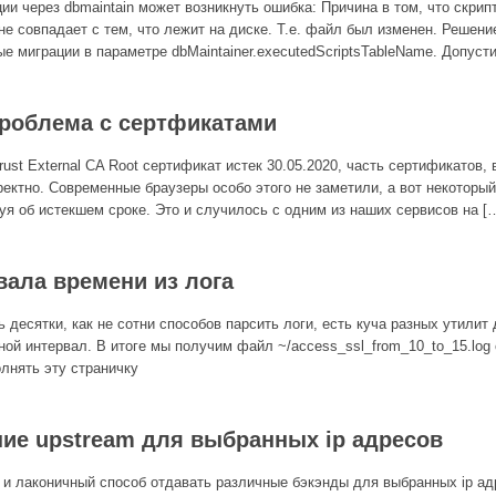
ии через dbmaintain может возникнуть ошибка: Причина в том, что скри
не совпадает с тем, что лежит на диске. Т.е. файл был изменен. Решени
е миграции в параметре dbMaintainer.executedScriptsTableName. Допустим
проблема с сертфикатами
rust External CA Root сертификат истек 30.05.2020, часть сертификатов
ректно. Современные браузеры особо этого не заметили, а вот некотор
уя об истекшем сроке. Это и случилось с одним из наших сервисов на [
вала времени из лога
ть десятки, как не сотни способов парсить логи, есть куча разных утили
ной интервал. В итоге мы получим файл ~/access_ssl_from_10_to_15.log с
лнять эту страничку
ние upstream для выбранных ip адресов
и лаконичный способ отдавать различные бэкэнды для выбранных ip ад