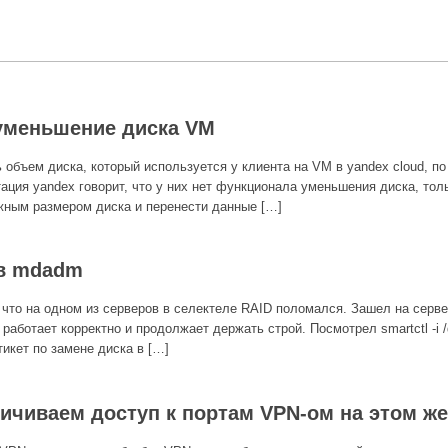
 уменьшение диска VM
объем диска, который используется у клиента на VM в yandex cloud, по п
ация yandex говорит, что у них нет функционала уменьшения диска, тол
жным размером диска и перенести данные […]
 в mdadm
 что на одном из серверов в селектеле RAID поломался. Зашел на сервер
 работает корректно и продолжает держать строй. Посмотрел smartctl -i /
тикет по замене диска в […]
аничиваем доступ к портам VPN-ом на этом же