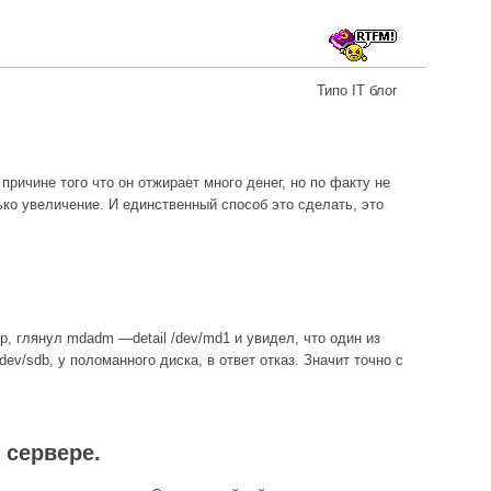
Типо IT блог
ричине того что он отжирает много денег, но по факту не
ько увеличение. И единственный способ это сделать, это
, глянул mdadm —detail /dev/md1 и увидел, что один из
dev/sdb, у поломанного диска, в ответ отказ. Значит точно с
 сервере.