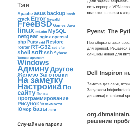
Дали задачи закрывать 
Тэги
есть сервер с VPN-серв
является шлюзом к зак
asus
backup
Apache
bash
Error
crack
firewalld
FreeBSD
Games
Java
linux
Pyenv: The Pyt
MySQL
mdadm
netgear
nginx
openssl
php
Restore
Putty
При сборке старых верс
raid
RT-G32
router
sed
sftp
для openssl. Решается э
soft
shell
ssh
Sybase
слишком новая для пит
Tomcat
upstream
Windows
Админу
Другое
Dell Inspiron 
Железо
Заготовки
На заметку
Заметка для себя, чтоб
Настройка
По
Запускаем hdajackretas
сайту
Почта
динамики) в «Internal sp
Программирование
Рисунок
Уязвимости
базы
Юмор
логи
org.dbmaintain.
решение проб
Случайные пароли