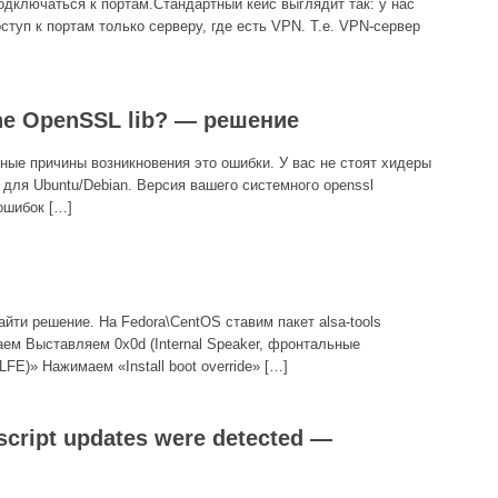
одключаться к портам.Стандартный кейс выглядит так: у нас
ступ к портам только серверу, где есть VPN. Т.е. VPN-сервер
 the OpenSSL lib? — решение
жные причины возникновения это ошибки. У вас не стоят хидеры
v для Ubuntu/Debian. Версия вашего системного openssl
ошибок […]
йти решение. На Fedora\CentOS ставим пакет alsa-tools
ем Выставляем 0x0d (Internal Speaker, фронтальные
(LFE)» Нажимаем «Install boot override» […]
 script updates were detected —