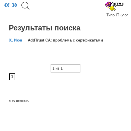
«
»
Типо IT блог
Результаты поиска
01 Июн
AddTrust CA: проблема с сертфикатами
1 из 1
1
© by gowild.ru