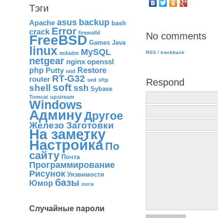
Тэги
asus
backup
Apache
bash
Error
crack
firewalld
No comments
FreeBSD
Games
Java
linux
MySQL
RSS
/
trackback
mdadm
netgear
nginx
openssl
php
Restore
Putty
raid
RT-G32
router
Respond
sed
sftp
soft
shell
ssh
Sybase
Tomcat
upstream
Windows
Админу
Другое
Железо
Заготовки
На заметку
Настройка
По
сайту
Почта
Программирование
Рисунок
Уязвимости
базы
Юмор
логи
Случайные пароли