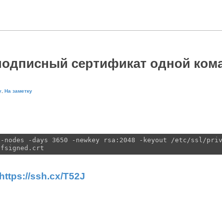
подписный сертификат одной ком
у
,
На заметку
 -nodes -days 3650 -newkey rsa:2048 -keyout /etc/ssl/pri
lfsigned.crt
https://ssh.cx/T52J