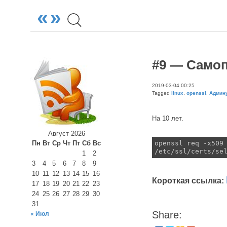
«
»
#9 — Само
2019-03-04 00:25
Tagged
linux
,
openssl
,
Админ
На 10 лет.
Август 2026
openssl req -x509
Пн
Вт
Ср
Чт
Пт
Сб
Вс
/etc/ssl/certs/se
1
2
3
4
5
6
7
8
9
10
11
12
13
14
15
16
Короткая ссылка:
17
18
19
20
21
22
23
24
25
26
27
28
29
30
31
Share:
« Июл