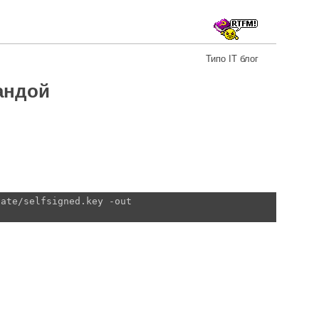
Типо IT блог
андой
vate/selfsigned.key -out