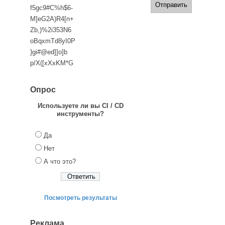
f5gc9#C%h$6-
M]eG2A)R4[n+
Zb,)%2i353N6
oBqxmTd8yI0P
}gi#@ed]]o]b
p/X([xXxKM*G
Опрос
Используете ли вы CI / CD
инструменты?
Да
Нет
А что это?
Посмотреть результаты
Реклама